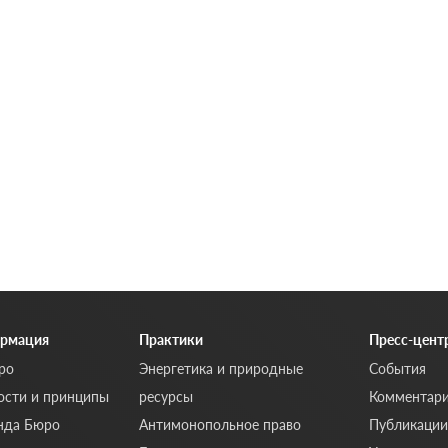
рмация
Практики
Пресс-цент
ро
Энергетика и природные
События
ости и принципы
ресурсы
Комментар
нда Бюро
Антимонопольное право
Публикации