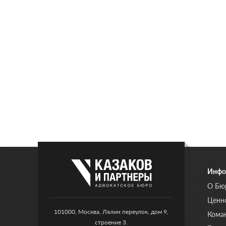
Инфо
О Бю
Ценн
101000, Москва, Лялин переулок, дом 9,
Кома
строение 3.