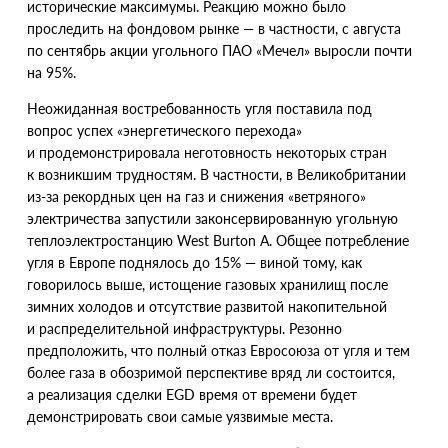
исторические максимумы. Реакцию можно было
проследить на фондовом рынке — в частности, с августа
по сентябрь акции угольного ПАО
«
Мечел» выросли почти
на 95%.
Неожиданная востребованность угля поставила под
вопрос успех
«
энергетического перехода»
и продемонстрировала неготовность некоторых стран
к возникшим трудностям. В частности, в Великобритании
из-за рекордных цен на газ и снижения
«
ветряного»
электричества запустили законсервированную угольную
теплоэлектростанцию West Burton A. Общее потребление
угля в Европе поднялось до 15% — виной тому, как
говорилось выше, истощение газовых хранилищ после
зимних холодов и отсутствие развитой накопительной
и распределительной инфраструктуры. Резонно
предположить, что полный отказ Евросоюза от угля и тем
более газа в обозримой перспективе вряд ли состоится,
а реализация сделки EGD время от времени будет
демонстрировать свои самые уязвимые места.