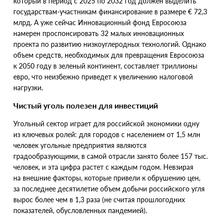
который в период с 2025 по 2032 год должен выделить
государствам-участникам финансирование в размере € 72,3
млрд. А уже сейчас Инновационный фонд Евросоюза
намерен проспонсировать 32 малых инновационных
проекта по развитию низкоуглеродных технологий. Однако
объем средств, необходимых для превращения Евросоюза
к 2050 году в зеленый континент, составляет триллионы
евро, что неизбежно приведет к увеличению налоговой
нагрузки.
Чистый уголь полезен для инвестиций
Угольный сектор играет для российской экономики одну
из ключевых ролей: для городов с населением от 1,5 млн
человек угольные предприятия являются
градообразующими, в самой отрасли занято более 157 тыс.
человек, и эта цифра растет с каждым годом. Невзирая
на внешние факторы, которые привели к обрушению цен,
за последнее десятилетие объем добычи российского угля
вырос более чем в 1,3 раза
(
не считая прошлогодних
показателей, обусловленных пандемией).