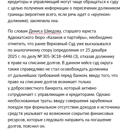
кредиторы и управляющий могут чаще обращаться к суду
с целью получения информации о пересечении должником
границы
(
вероятнее всего, если речь идет о «крупном»
должнике), заключила она.
По словам
Дениса Шведова
, старшего юриста
Адвокатского бюро
«
Казаков и партнёры», необходимо
отметить, что ранее Верховный Суд уже высказывался
по аналогичному спору
(
определение от 25 декабря
2025 г. по делу № 305-ЭС18−6446
(
3), отказав должнику
в праве на списание долгов. В данном кейсе суд округа
также справедливо не стал осовобождать должника
от дальнейших требований перед банком, ввиду того, что
право на списание долгов возникает только
у добросовестного банкрота, который активно
сотрудничает с управляющим и кредиторами. Однако
необоснованные траты, ввиду совершения зарубежных
поездок при формальном отсутствии доходов и источника
средств указывает на возможное сокрытие финансовых
ресурсов, которые следовало направить на погашение
долгов, пояснил он.