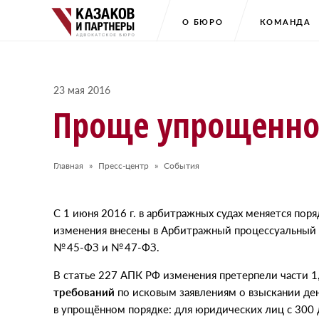
О БЮРО
КОМАНДА
23 мая 2016
Проще упрощенно
Главная
Пресс-центр
События
С
1 июня 2016 г. в арбитражных судах меняется пор
изменения внесены в Арбитражный процессуальный
№ 45-ФЗ и № 47-ФЗ.
В статье 227 АПК РФ изменения претерпели части 1, 
требований
по исковым заявлениям о взыскании де
в упрощённом порядке: для юридических лиц с 300 д