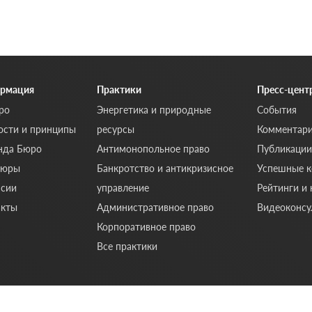
рмация
Практики
Пресс-цент
ро
Энергетика и природные
События
ости и принципы
ресурсы
Комментар
нда Бюро
Антимонопольное право
Публикации
шюры
Банкротство и антикризисное
Успешные к
нсии
управление
Рейтинги и
акты
Административное право
Видеоконсу
Корпоративное право
Все практики