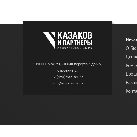
Инфо
О Бю
Ценн
101000, Москва, Лялин переулок, дом 9,
Кома
строение 3.
Бро
+7 (495) 933-64-26
Вака
info@abkazakov.ru
Конт
© АБ «Казаков и Партнеры» 2003—2026
Карта сайта