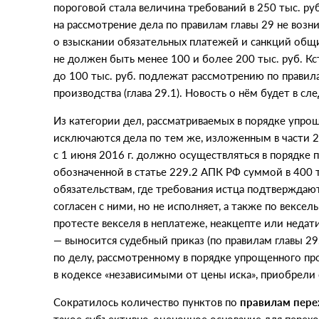
пороговой стала величина требований в 250 тыс. ру
на рассмотрение дела по правилам главы 29 не возн
о взыскании обязательных платежей и санкций об
не должен быть менее 100 и более 200 тыс. руб. Кст
до 100 тыс. руб. подлежат рассмотрению по правил
производства
(
глава 29.1). Новость о нём будет в с
Из категории дел, рассматриваемых в порядке упро
исключаются дела по тем же, изложенным в части 2
с 1 июня 2016 г. должно осуществляться в порядке
обозначенной в статье 229.2 АПК РФ суммой в 400 
обязательствам, где требования истца подтвержда
согласен с ними, но не исполняет, а также по векс
протесте векселя в неплатеже, неакцепте или недати
— выносится судебный приказ
(
по правилам главы 29
по делу, рассмотренному в порядке упрощенного прои
в кодексе
«
независимыми от цены иска», приобрели
Сократилось количество пунктов по
правилам пере