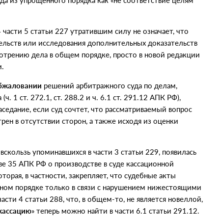
да из упрощенного порядка как
«
не соответствие целям
 части 5 статьи 227 утратившим силу не означает, что
льств или исследования дополнительных доказательств
мотрению дела в общем порядке, просто в новой редакции
и.
обжаловании
решений арбитражного суда по делам,
а
(
ч. 1 ст. 272.1, ст. 288.2 и ч. 6.1 ст. 291.12 АПК РФ),
аседание, если суд сочтет, что рассматриваемый вопрос
рен в отсутствии сторон, а также исходя из оценки
вскользь упоминавшихся в части 3 статьи 229, появилась
аве 35 АПК РФ о производстве в суде кассационной
которая, в частности, закрепляет, что судебные акты
нном порядке только в связи с нарушением нижестоящими
сти 4 статьи 288, что, в общем-то, не является новеллой,
кассацию
» теперь можно найти в части 6.1 статьи 291.12.