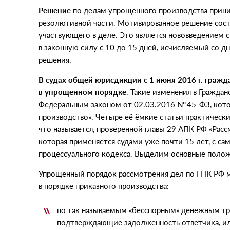
Решение
по делам упрощенного производства прини
резолютивной части. Мотивированное решение сост
участвующего в деле. Это является нововведением 
в законную силу с 10 до 15 дней, исчисляемый со д
решения.
В судах общей юрисдикции с 1 июня 2016 г. гражд
в упрощенном порядке
. Такие изменения в Гражда
Федеральным законом
от 02.03.2016
№ 45-ФЗ, кото
производство». Четыре её ёмкие статьи практическ
что называется, проверенной главы 29 АПК РФ «Расс
которая применяется судами уже почти 15 лет, с с
процессуального кодекса. Выделим основные полож
Упрощенный порядок рассмотрения дел по ГПК РФ м
в порядке приказного производства:
по так называемым
«
бесспорным» денежным тре
подтверждающие задолженность ответчика, или