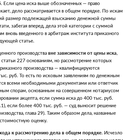
б. Если цена иска выше обозначенных — право
икает, дело рассматривается в общем порядке. По искам
щий размер подлежащей взысканию денежной суммы
ати, забегая вперед, дела этой категории с суммой
ам вновь введенного в арбитраж института приказного
ледующей статье.
щенного производства
вне зависимости от цены иска
,
 статьи 227 основаниям, но рассмотрение которых
 приказного производства — квалифицируются
тыс. руб. То есть по исковым заявлениям по денежным
ются всеми необходимыми документами или ответчик
ельным спорам, основанным на совершенном нотариусом
ровании акцепта, если сумма иска до 400 тыс. руб.
.1), если более 400 тыс. руб. — суд выносит решение
зводства, глава 29). Таким образом дела, названные
 стоимостную оценку.
хода к рассмотрению дела в общем порядке
. Исчезло