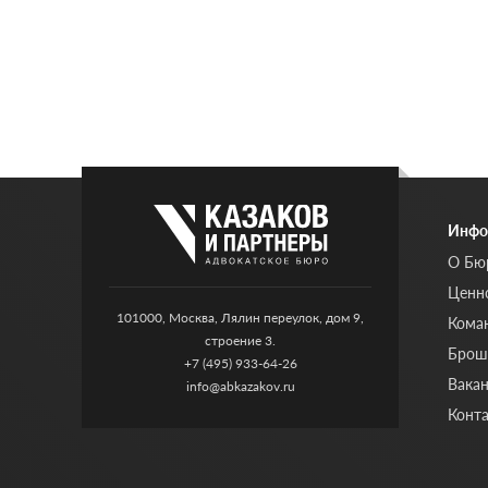
Инфо
О Бю
Ценн
101000, Москва, Лялин переулок, дом 9,
Кома
строение 3.
Бро
+7 (495) 933-64-26
Вака
info@abkazakov.ru
Конт