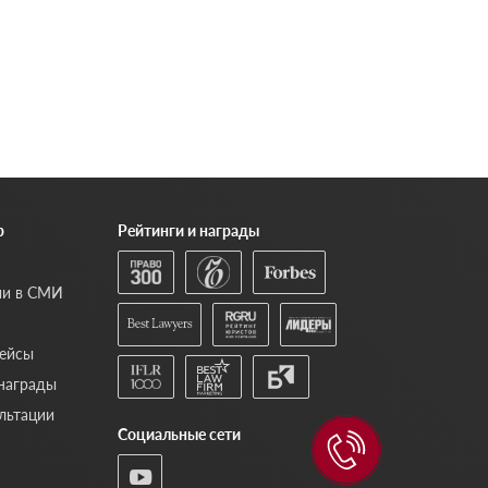
р
Рейтинги и награды
ии в СМИ
ейсы
 награды
льтации
Социальные сети