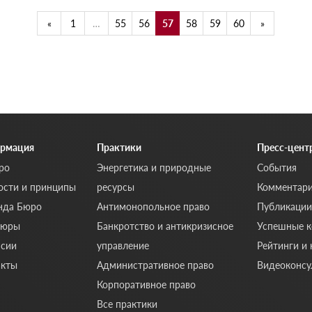
«
1
…
55
56
57
58
59
60
»
рмация
Практики
Пресс-цент
ро
Энергетика и природные
События
ости и принципы
ресурсы
Комментар
нда Бюро
Антимонопольное право
Публикации
шюры
Банкротство и антикризисное
Успешные к
нсии
управление
Рейтинги и
акты
Административное право
Видеоконсу
Корпоративное право
Все практики