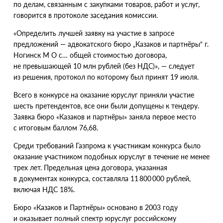
по делам, связанным с закупками товаров, работ и услуг,
говорится в протоколе заседания комиссии.
«
Определить лучшей заявку на участие в запросе
предложений — адвокатского бюро „Казаков и партнёры“ г.
Ногинск М О
с… общей стоимостью договора,
не превышающей 10 млн рублей
(
без НДС)», — следует
из решения, протокол по которому был принят 19 июля.
Всего в конкурсе на оказание юруслуг приняли участие
шесть претендентов, все они были допущены к тендеру.
Заявка бюро
«
Казаков и партнёры» заняла первое место
с итоговым баллом 76,68.
Среди требований Газпрома к участникам конкурса было
оказание участником подобных юруслуг в течение не менее
трех лет. Предельная цена договора, указанная
в документах конкурса, составляла 11 800 000 рублей,
включая НДС 18%.
Бюро
«
Казаков и Партнёры» основано в 2003 году
и оказывает полный спектр юруслуг российскому