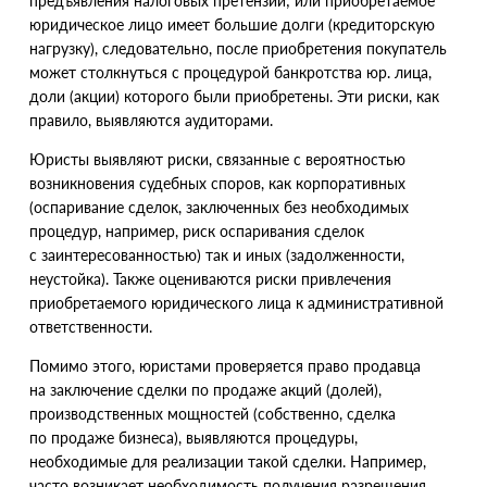
предъявления налоговых претензий; или приобретаемое
юридическое лицо имеет большие долги
(
кредиторскую
нагрузку), следовательно, после приобретения покупатель
может столкнуться с процедурой банкротства юр. лица,
доли
(
акции) которого были приобретены. Эти риски, как
правило, выявляются аудиторами.
Юристы выявляют риски, связанные с вероятностью
возникновения судебных споров, как корпоративных
(
оспаривание сделок, заключенных без необходимых
процедур, например, риск оспаривания сделок
с заинтересованностью) так и иных
(
задолженности,
неустойка). Также оцениваются риски привлечения
приобретаемого юридического лица к административной
ответственности.
Помимо этого, юристами проверяется право продавца
на заключение сделки по продаже акций
(
долей),
производственных мощностей
(
собственно, сделка
по продаже бизнеса), выявляются процедуры,
необходимые для реализации такой сделки. Например,
часто возникает необходимость получения разрешения