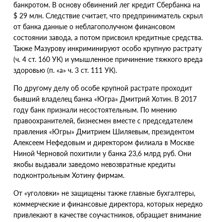
банкротом. В основу обвинений лег кредит Сбербанка на
$ 29 млн. Следствие считает, что предприниматель скрыл
от банка данные о неблагополучном финансовом
состоянии завода, а потом присвоил кредитные средства.
Также Мазурову инкриминируют особо крупную растрату
(
ч. 4 ст. 160 УК) и умышленное причинение тяжкого вреда
здоровью
(
п. «а» ч. 3 ст. 111 УК).
По другому делу об особе крупной растрате проходит
бывший владелец банка
«
Югра» Дмитрий Хотин. В 2017
году банк признали несостоятельным. По мнению
правоохранителей, бизнесмен вместе с председателем
правления
«
Югры» Дмитрием Шиляевым, президентом
Алексеем Нефедовым и директором филиала в Москве
Ниной Черновой похитили у банка 23,6 млрд руб. Они
якобы выдавали заведомо невозвратные кредиты
подконтрольным Хотину фирмам.
От «уголовки» не защищены также главные бухгалтеры,
коммерческие и финансовые директора, которых нередко
привлекают в качестве соучастников, обращает внимание