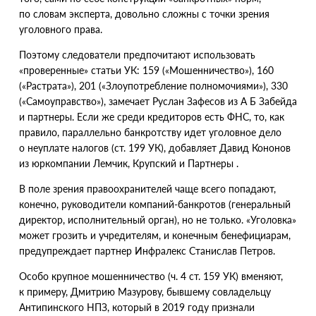
по словам эксперта, довольно сложны с точки зрения
уголовного права.
Поэтому следователи предпочитают использовать
«
проверенные» статьи УК: 159
(
«Мошенничество»), 160
(
«Растрата»), 201
(
«Злоупотребление полномочиями»), 330
(
«Самоуправство»), замечает Руслан Зафесов
из А Б Забейда
и партнеры. Если же среди кредиторов есть ФНС, то, как
правило, параллельно банкротству идет уголовное дело
о неуплате налогов
(
ст. 199 УК), добавляет Давид Кононов
из юркомпании Лемчик, Крупский и Партнеры .
В поле зрения правоохранителей чаще всего попадают,
конечно, руководители компаний-банкротов
(
генеральный
директор, исполнительный орган), но не только. «Уголовка»
может грозить и учредителям, и конечным бенефициарам,
предупреждает партнер Инфралекс Станислав Петров.
Особо крупное мошенничество
(
ч. 4 ст. 159 УК) вменяют,
к примеру, Дмитрию Мазурову, бывшему совладельцу
Антипинского НПЗ, который в 2019 году признали