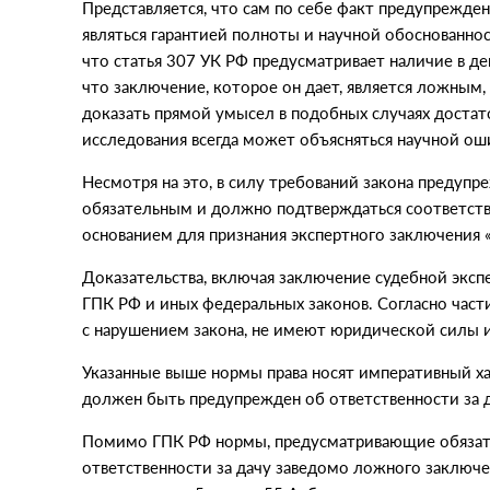
Представляется, что сам по себе факт предупрежде
являться гарантией полноты и научной обоснованно
что статья 307 УК РФ предусматривает наличие в дей
что заключение, которое он дает, является ложным,
доказать прямой умысел в подобных случаях достат
исследования всегда может объясняться научной о
Несмотря на это, в силу требований закона предупр
обязательным и должно подтверждаться соответст
основанием для признания экспертного заключения
Доказательства, включая заключение судебной эксп
ГПК РФ и иных федеральных законов. Согласно части
с нарушением закона, не имеют юридической силы и
Указанные выше нормы права носят императивный хар
должен быть предупрежден об ответственности за 
Помимо ГПК РФ нормы, предусматривающие обязате
ответственности за дачу заведомо ложного заключен