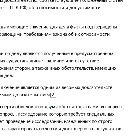
на доказательства, соответствующие положениям статей
ее — ГПК РФ) об относимости и допустимости
огда имеющие значение для дела факты подтверждены
воряющими требованиям закона об их относимости
ами по делу являются полученные в предусмотренном
рых суд устанавливает наличие или отсутствие
жения сторон, а также иных обстоятельств, имеющих
я дела.
ключение является одним из весомых доказательств
одимым доказательством
[2]
.
сперта обусловлено двумя обстоятельствами: во-первых,
 вопросы, исследование которых требует специальных
ает проведение исследований, назначенных по строго
на гарантировать полноту и достоверность результатов.