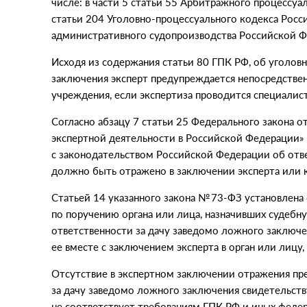
числе: в части 5 статьи 55 Арбитражного процессуа
статьи 204 Уголовно-процессуального кодекса Росси
административного судопроизводства Российской Ф
Исходя из содержания статьи 80 ГПК РФ, об уголов
заключения эксперт предупреждается непосредстве
учреждения, если экспертиза проводится специалис
Согласно абзацу 7 статьи 25 Федерального закона
о
экспертной деятельности в Российской Федерации» 
с законодательством Российской Федерации об отв
должно быть отражено в заключении эксперта или 
Статьей 14 указанного закона № 73-ФЗ установлена
по поручению органа или лица, назначивших судебну
ответственности за дачу заведомо ложного заключе
ее вместе с заключением эксперта в орган или лицу
Отсутствие в экспертном заключении отражения пр
за дачу заведомо ложного заключения свидетельству
не соответствует требованиям ГПК РФ и иных федер