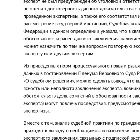
эксперт не был предупрежден об уголовной ответст
не оценил достоверность данного доказательства с
проведенной экспертизы, а также его соответствия 
рассмотрение в суд первой инстанции, Судебная ко
Федерации в данном определении указала, что в св
обоснованности ранее данного заключения, наличие
может назначить по тем же вопросам повторную экс
эксперту или другим экспертам.
Из приведенных норм процессуального права и разъ
данных в постановлении Пленума Верховного Суда 
«О судебном решении», можно сделать вывод, что в
ясность или неполнота заключения эксперта, возни
обстоятельств дела, сомнений в обоснованности за
эксперта) могут повлечь последствия, предусмотрен
экспертизы.
Вместе с тем, анализ судебной практики по граждан
приходят к выводу о необходимости назначения по
экспертного заключения, связанных с подпиской экс