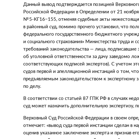
Данный вывод подтверждается позицией Верховного
Российской Федерации в Определении от 21 ноября 
№ 5-КГ16−155, отменяя судебные акты нижестоящих
в районный суд, помимо прочего установил, что по
федерального государственного бюджетного учреж
и социального страхования» Министерства труда и 
требований законодательства — лица, подписавшие 
об уголовной ответственности за дачу заведомо ло
соответствующих подписей экспертов). С учетом э
судов первой и апелляционной инстанций о том, чт
предъявляемым законодательством к экспертному з
по делу.
В соответствии со статьей 87 ГПК РФ в случаях не
суд может назначить дополнительную экспертизу, п
Верховный Суд Российской Федерации в своем опре
отмечает: «вывод суда первой инстанции сделан в н
оценив указанное заключение эксперта и признав ег