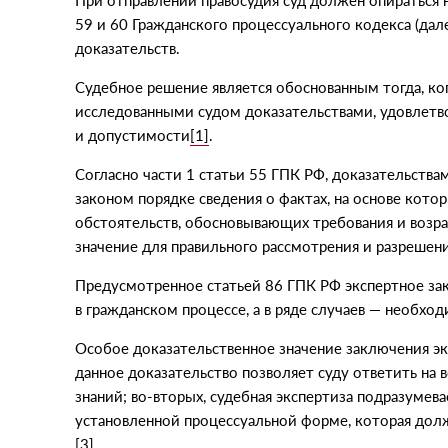
При отправлении правосудия суд должен опираться 
59 и 60 Гражданского процессуального кодекса
(
дал
доказательств.
Судебное решение является обоснованным тогда, к
исследованными судом доказательствами, удовлет
и допустимости
[1]
.
Согласно части 1 статьи 55 ГПК РФ, доказательств
законом порядке сведения о фактах, на основе кото
обстоятельств, обосновывающих требования и возра
значение для правильного рассмотрения и разрешени
Предусмотренное статьей 86 ГПК РФ экспертное за
в гражданском процессе, а в ряде случаев — необх
Особое доказательственное значение заключения эк
данное доказательство позволяет суду ответить на
знаний; во-вторых, судебная экспертиза подразумев
установленной процессуальной форме, которая долж
[3]