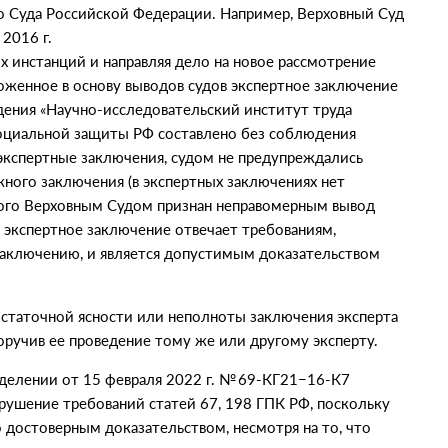
 Суда Российской Федерации. Например, Верховный Суд
2016 г.
 инстанций и направляя дело на новое рассмотрение
ложенное в основу выводов судов экспертное заключение
дения
«
Научно-исследовательский институт труда
социальной защиты РФ составлено без соблюдения
экспертные заключения, судом не предупреждались
жного заключения
(
в экспертных заключениях нет
того Верховным Судом признан неправомерным вывод
о экспертное заключение отвечает требованиям,
аключению, и является допустимым доказательством
достаточной ясности или неполноты заключения эксперта
оручив ее проведение тому же или другому эксперту.
делении от 15 февраля 2022 г. № 69-КГ21−16-К7
арушение требований статей 67, 198 ГПК РФ, поскольку
о достоверным доказательством, несмотря на то, что