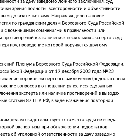
венности за дачу заведомо ложного заключения, суд
 точки зрения полноты, всесторонности и объективности
иным доказательствам». Направляя дело на новое
ллегия по гражданским делам Верховного Суда Российской
язи с возникшими сомнениями в правильности или
м противоречий в заключениях нескольких экспертов суд
пертизу, проведение которой поручается другому
яснений Пленума Верховного Суда Российской Федерации,
Российской Федерации от 19 декабря 2003 года № 23
ыявление пороков экспертного заключения
(
недостаточная
кновение вопросов в отношении ранее исследованных
ключения эксперта или наличие противоречий в выводах
ные статьей 87 ГПК РФ, в виде назначения повторной
ским делам свидетельствует о том, что суды не всегда
вторной экспертизы при обнаружении недостатков
перта об уголовной ответственности за дачу заведомо