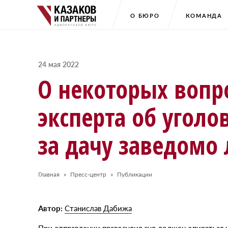
О БЮРО
КОМАНДА
24 мая 2022
О некоторых вопр
эксперта об уголо
за дачу заведомо
Главная
Пресс-центр
Публикации
Автор:
Станислав Дабижа