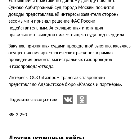
Устоявшейся практики по данному доводу пока нет.
Однако Арбитражный суд города Москвы посчитал
доводы представлявшей интересы заявителя стороны
весомыми и признал решение ФАС России
недействительным. Апелляционная инстанция
правильность выводов нижестоящего суда подтвердила.
Закупка, признанная судами проведенной законно, касалась
осуществления археологических раскопок в рамках
проведения ремонта магистральных газопроводов
и газопровода-отвода.
Интересы ООО
«
Газпром трансгаз Ставрополь»
представляло Адвокатское бюро
«
Казаков и партнёры».
Поделиться в соц.сетях:
2 250
Другие успешные кейсы