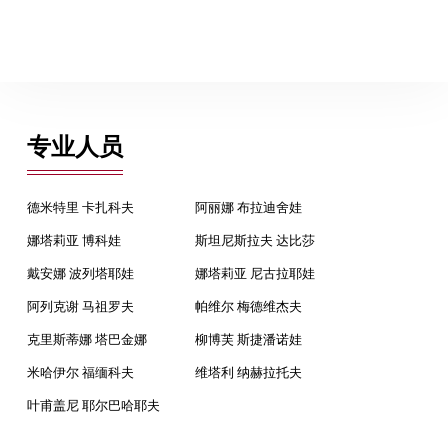
专业人员
德米特里 卡扎科夫
阿丽娜 布拉迪舍娃
娜塔莉亚 博科娃
斯坦尼斯拉夫 达比莎
戴安娜 波列塔耶娃
娜塔莉亚 尼古拉耶娃
阿列克谢 马祖罗夫
帕维尔 梅德维杰夫
克里斯蒂娜 塔巴金娜
柳博芙 斯捷潘诺娃
米哈伊尔 福缅科夫
维塔利 纳赫拉托夫
叶甫盖尼 耶尔巴哈耶夫